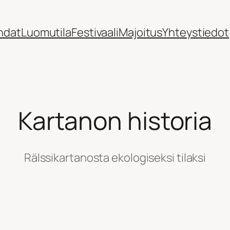
ndat
Luomutila
Festivaali
Majoitus
Yhteystiedot
Kartanon historia
Rälssikartanosta ekologiseksi tilaksi