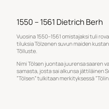
1550 – 1561 Dietrich Berh
Vuosina 1550–1561 omistajaksi tuli rovas
tiluksia Tölzenen suvun maiden kustan
Tõlluste.
Nimi Tölsen juontaa juurensa saaren van
samasta, josta sai alkunsa jättiläinen 
”Tölsen” tulkitaan merkityksessä ”Tölin 