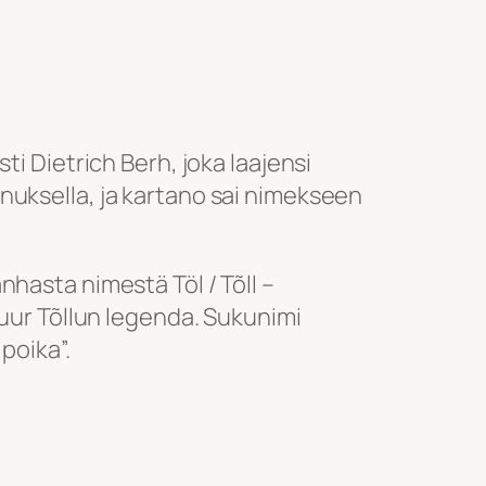
ti Dietrich Berh, joka laajensi
nuksella, ja kartano sai nimekseen
hasta nimestä Töl / Tõll –
Suur Tõllun legenda. Sukunimi
poika”.