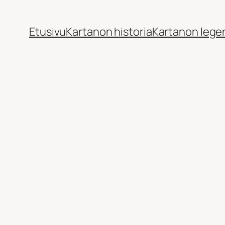
Siirry
sisältöön
Etusivu
Kartanon historia
Kartanon lege