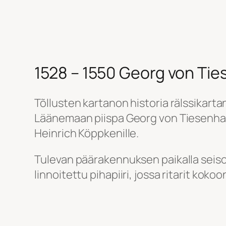
1528 – 1550 Georg von Ti
Tõllusten kartanon historia rälssikart
Läänemaan piispa Georg von Tiesenhause
Heinrich Köppkenille.
Tulevan päärakennuksen paikalla seisoi 
linnoitettu pihapiiri, jossa ritarit koko