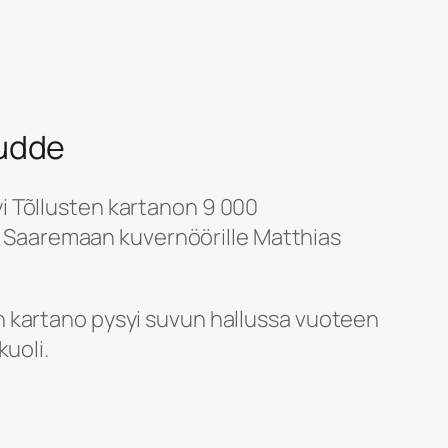
Budde
 Tõllusten kartanon 9 000
lla Saaremaan kuvernöörille Matthias
 kartano pysyi suvun hallussa vuoteen
kuoli.