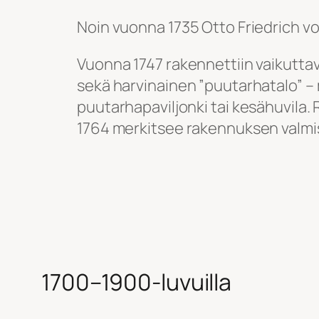
Noin vuonna 1735 Otto Friedrich vo
Vuonna 1747 rakennettiin vaikuttav
sekä harvinainen ”puutarhatalo” – 
puutarhapaviljonki tai kesähuvila.
1764 merkitsee rakennuksen valmi
1700–1900-luvuilla