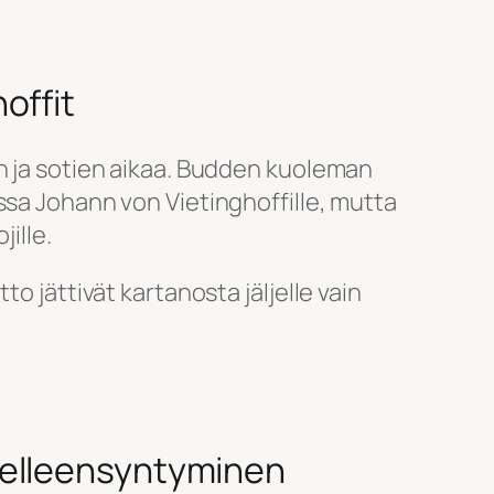
offit
n ja sotien aikaa. Budden kuoleman
ssa Johann von Vietinghoffille, mutta
jille.
to jättivät kartanosta jäljelle vain
delleensyntyminen