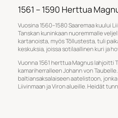
1561 – 1590 Herttua Magn
Vuosina 1560–1580 Saaremaa kuului Li
Tanskan kuninkaan nuoremmalle veljel
kartanoista, myös Tõllustesta, tuli pai
keskuksia, joissa sotilaallinen kuri ja ho
Vuonna 1561 herttua Magnus lahjoitti T
kamariherralleen Johann von Taubelle
baltiansaksalaiseen aatelistoon, jonka
Liivinmaan ja Viron alueille. Heidät tun