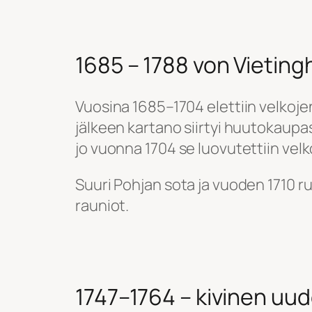
1685 – 1788 von Vietingh
Vuosina 1685–1704 elettiin velkoje
jälkeen kartano siirtyi huutokaupa
jo vuonna 1704 se luovutettiin velko
Suuri Pohjan sota ja vuoden 1710 rut
rauniot.
1747–1764 – kivinen uu