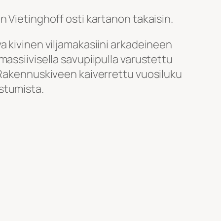
n Vietinghoff osti kartanon takaisin.
a kivinen viljamakasiini arkadeineen
massiivisella savupiipulla varustettu
 Rakennuskiveen kaiverrettu vuosiluku
stumista.