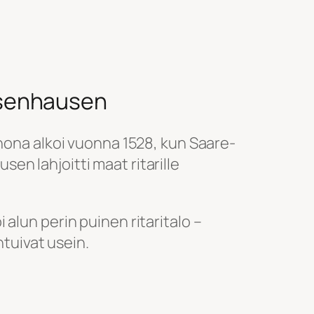
esenhausen
anona alkoi vuonna 1528, kun Saare-
n lahjoitti maat ritarille
alun perin puinen ritaritalo –
ontuivat usein.