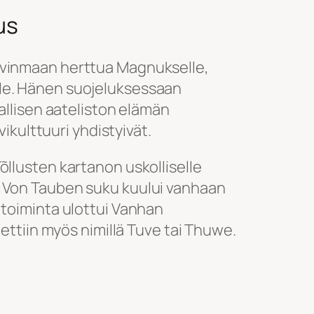
us
ivinmaan herttua Magnukselle,
le. Hänen suojeluksessaan
kallisen aateliston elämän
vikulttuuri yhdistyivät.
õllusten kartanon uskolliselle
. Von Tauben suku kuului vanhaan
 toiminta ulottui Vanhan
nettiin myös nimillä Tuve tai Thuwe.