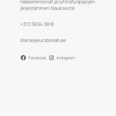
Hääseremoniat ja ryhmätyöpajojen
järjestäminen tilauksesta:
+372 5694 3818
diana@eurobiolab.ee
Facebook
Instagram