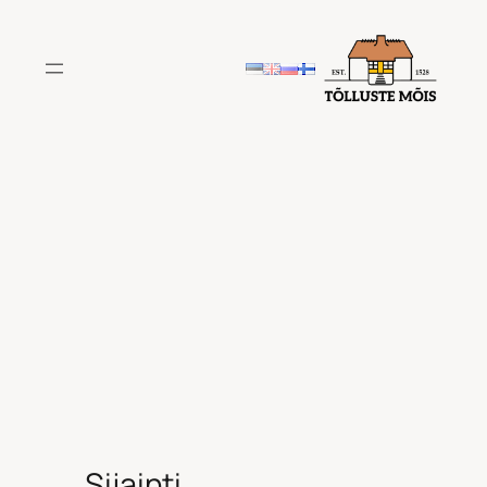
Siirry
sisältöön
Sijainti