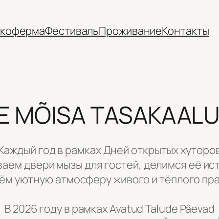
коферма
Фестиваль
Проживание
Контакты
 MÕISA TASAKAALU
Каждый год в рамках Дней открытых хуторо
ываем двери мызы для гостей, делимся её и
аём уютную атмосферу живого и тёплого пра
В 2026 году в рамках Avatud Talude Päevad