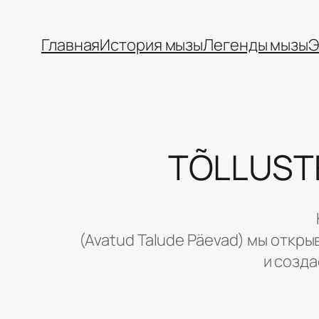
Перейти
к
Главная
История мызы
Легенды мызы
Э
содержимому
TÕLLUSTE
(Avatud Talude Päevad) мы откр
и созд