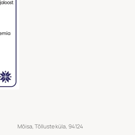
Mõisa, Tõlluste küla, 94124